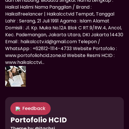
dan terhubung. Biodata Singkat Nama Lengkap :
Haikal Halimi Nama Panggilan / Brand :
Haikalfreelancer | Haikalcctvid Tempat, Tanggal
Lahir : Serang, 21 Juli 1991 Agama : Islam Alamat
Domisili : Jl. Kp. Muka No.12A Blok C RT.9/RW.4, Ancol,
Kec. Pademangan, Jakarta Utara, DKI Jakarta 14430
Email : haikalcctv.id@gmail.com Telepon /
WhatsApp : +62812-1114-4733 Website Portofolio :
www.portofoliohcid.zone.id Website Resmi HCID :
www.haikalcctvi...
Feedback
Portofolio HCID
Theme by
@
itachsi